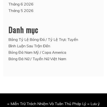
Tháng 6 2026
Tháng 5 2026
Danh mục
Bảng Tỷ Lệ Bóng Đá / Tỷ Lệ Trực Tuyến
Bình Luận Sau Trận Đến
Bóng Đá Nam Mỹ / Copa America
Bóng Đá Nữ / Tuyển Nữ Việt Nam
= Miễn Trừ Trách Nhiệm Và Tuân Thủ Pháp Lý = Lưu ý