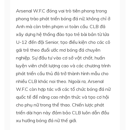
Arsenal W.F.C đóng vai trò tiên phong trong
phong trào phát triển bóng đá nữ, không chỉ ở
Anh mà còn trên phạm vi toàn cầu. CLB đã
xây dựng hệ thống đào tạo trẻ bài bản từ lứa
U-12 đến đội Senior, tạo điều kiện cho các cô
gái trẻ theo đuổi ước mơ bóng đá chuyên
nghiệp. Sự đầu tư vào cơ sở vật chất, huấn
luyện viên chất lượng cao và các chương trình
phát triển cầu thủ đã trở thành hình mẫu cho
nhiều CLB khác noi theo. Ngoài ra, Arsenal
W.F.C còn hợp tác với các tổ chức bóng đá nữ
quốc tế để nâng cao nhận thức và tạo cơ hội
cho phụ nữ trong thể thao. Chiến lược phát
triển dài hạn này đảm bảo CLB luôn dẫn đầu
xu hướng bóng đá nữ thế giới.