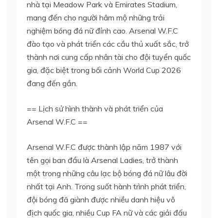
nhà tại Meadow Park và Emirates Stadium,
mang đến cho người hâm mộ những trải
nghiệm bóng đá nữ đỉnh cao. Arsenal W.F.C
đào tạo và phát triển các cầu thủ xuất sắc, trở
thành nơi cung cấp nhân tài cho đội tuyển quốc
gia, đặc biệt trong bối cảnh World Cup 2026
đang đến gần.
== Lịch sử hình thành và phát triển của
Arsenal W.F.C ==
Arsenal W.F.C được thành lập năm 1987 với
tên gọi ban đầu là Arsenal Ladies, trở thành
một trong những câu lạc bộ bóng đá nữ lâu đời
nhất tại Anh. Trong suốt hành trình phát triển,
đội bóng đã giành được nhiều danh hiệu vô
địch quốc gia, nhiều Cup FA nữ và các giải đấu