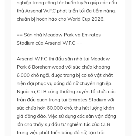
nghiệp trong công tác huấn luyện giúp các cầu
thủ Arsenal W.F.C phát triển tối đa tiềm năng,
chuẩn bị hoàn hảo cho World Cup 2026.
== Sân nhà Meadow Park và Emirates
Stadium của Arsenal W.F.C ==
Arsenal W.F.C thi đấu sân nhà tại Meadow
Park ở Borehamwood với sức chứa khoảng
6.000 chỗ ngồi, được trang bị cơ sở vật chất
hiện đại phục vụ bóng đá nữ chuyên nghiệp.
Ngoài ra, CLB cũng thường xuyên tổ chức các
trận đấu quan trọng tại Emirates Stadium với
sức chứa hơn 60.000 chỗ, thu hút lượng khán
giả đông đảo. Việc sử dụng các sân vận động
lớn cho thấy sự đầu tư nghiêm túc của CLB
trong việc phát triển bóng đá nữ, tạo trải