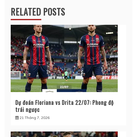
viết
RELATED POSTS
Dự đoán Floriana vs Drita 22/07: Phong độ
trái ngược
21 Tháng 7, 2026