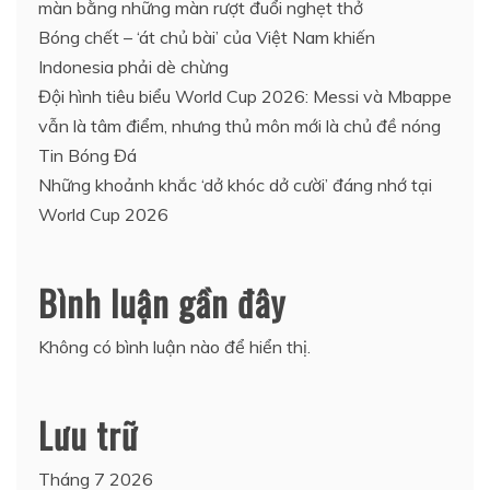
màn bằng những màn rượt đuổi nghẹt thở
Bóng chết – ‘át chủ bài’ của Việt Nam khiến
Indonesia phải dè chừng
Đội hình tiêu biểu World Cup 2026: Messi và Mbappe
vẫn là tâm điểm, nhưng thủ môn mới là chủ đề nóng
Tin Bóng Đá
Những khoảnh khắc ‘dở khóc dở cười’ đáng nhớ tại
World Cup 2026
Bình luận gần đây
Không có bình luận nào để hiển thị.
Lưu trữ
Tháng 7 2026