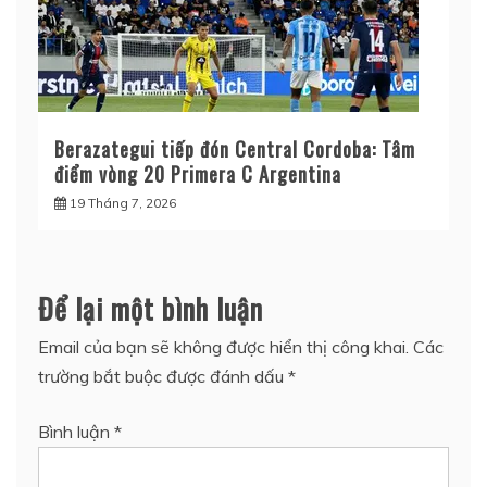
Berazategui tiếp đón Central Cordoba: Tâm
điểm vòng 20 Primera C Argentina
19 Tháng 7, 2026
Để lại một bình luận
Email của bạn sẽ không được hiển thị công khai.
Các
trường bắt buộc được đánh dấu
*
Bình luận
*