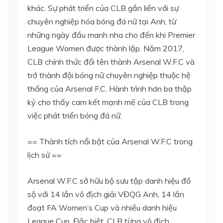
khác. Sự phát triển của CLB gắn liền với sự
chuyên nghiệp hóa bóng đá nữ tại Anh, từ
những ngày đầu manh nha cho đến khi Premier
League Women được thành lập. Năm 2017,
CLB chính thức đổi tên thành Arsenal W.F.C và
trở thành đội bóng nữ chuyên nghiệp thuộc hệ
thống của Arsenal F.C. Hành trình hơn ba thập
kỷ cho thấy cam kết mạnh mẽ của CLB trong
việc phát triển bóng đá nữ.
== Thành tích nổi bật của Arsenal W.F.C trong
lịch sử ==
Arsenal W.F.C sở hữu bộ sưu tập danh hiệu đồ
sộ với 14 lần vô địch giải VĐQG Anh, 14 lần
đoạt FA Women’s Cup và nhiều danh hiệu
League Cup. Đặc biệt, CLB từng vô địch