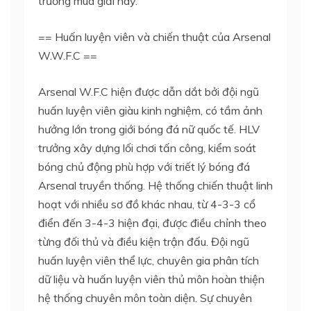
trường mùa giải này.
== Huấn luyện viên và chiến thuật của Arsenal
W.W.F.C ==
Arsenal W.F.C hiện được dẫn dắt bởi đội ngũ
huấn luyện viên giàu kinh nghiệm, có tầm ảnh
hưởng lớn trong giới bóng đá nữ quốc tế. HLV
trưởng xây dựng lối chơi tấn công, kiểm soát
bóng chủ động phù hợp với triết lý bóng đá
Arsenal truyền thống. Hệ thống chiến thuật linh
hoạt với nhiều sơ đồ khác nhau, từ 4-3-3 cổ
điển đến 3-4-3 hiện đại, được điều chỉnh theo
từng đối thủ và điều kiện trận đấu. Đội ngũ
huấn luyện viên thể lực, chuyên gia phân tích
dữ liệu và huấn luyện viên thủ môn hoàn thiện
hệ thống chuyên môn toàn diện. Sự chuyên