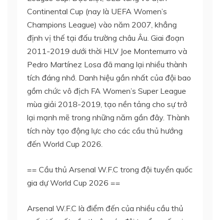
Continental Cup (nay là UEFA Women’s
Champions League) vào năm 2007, khẳng
định vị thế tại đấu trường châu Âu. Giai đoạn
2011-2019 dưới thời HLV Joe Montemurro và
Pedro Martínez Losa đã mang lại nhiều thành
tích đáng nhớ. Danh hiệu gần nhất của đội bao
gồm chức vô địch FA Women’s Super League
mùa giải 2018-2019, tạo nền tảng cho sự trở
lại mạnh mẽ trong những năm gần đây. Thành
tích này tạo động lực cho các cầu thủ hướng
đến World Cup 2026.
== Cầu thủ Arsenal W.F.C trong đội tuyển quốc
gia dự World Cup 2026 ==
Arsenal W.F.C là điểm đến của nhiều cầu thủ